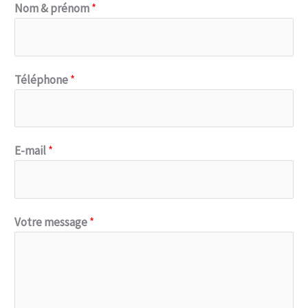
Nom & prénom
*
N
Téléphone
*
o
m
*
V
E-mail
*
o
t
r
Votre message
*
e